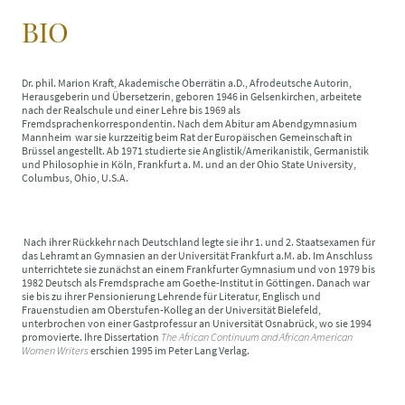
BIO
Dr. phil. Marion Kraft, Akademische Oberrätin a.D., Afrodeutsche Autorin,
Herausgeberin und Übersetzerin, geboren 1946 in Gelsenkirchen, arbeitete
nach der Realschule und einer Lehre bis 1969 als
Fremdsprachenkorrespondentin. Nach dem Abitur am Abendgymnasium
Mannheim war sie kurzzeitig beim Rat der Europäischen Gemeinschaft in
Brüssel angestellt. Ab 1971 studierte sie Anglistik/Amerikanistik, Germanistik
und Philosophie in Köln, Frankfurt a. M. und an der Ohio State University,
Columbus, Ohio, U.S.A.
Nach ihrer Rückkehr nach Deutschland legte sie ihr 1. und 2. Staatsexamen für
das Lehramt an Gymnasien an der Universität Frankfurt a.M. ab. Im Anschluss
unterrichtete sie zunächst an einem Frankfurter Gymnasium und von 1979 bis
1982 Deutsch als Fremdsprache am Goethe-Institut in Göttingen. Danach war
sie bis zu ihrer Pensionierung Lehrende für Literatur, Englisch und
Frauenstudien am Oberstufen-Kolleg an der Universität Bielefeld,
unterbrochen von einer Gastprofessur an Universität Osnabrück, wo sie 1994
promovierte. Ihre Dissertation
The African Continuum and African American
Women Writers
erschien 1995 im Peter Lang Verlag.