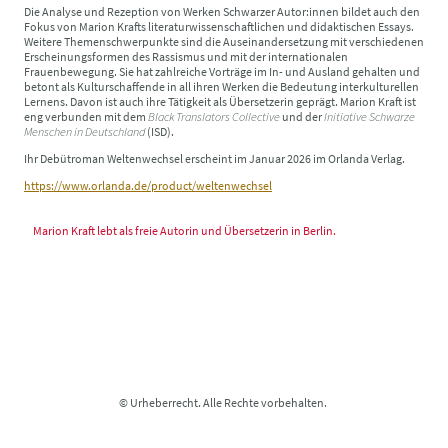
Die Analyse und Rezeption von Werken Schwarzer Autor:innen bildet auch den
Fokus von Marion Krafts literaturwissenschaftlichen und didaktischen Essays.
Weitere Themenschwerpunkte sind die Auseinandersetzung mit verschiedenen
Erscheinungsformen des Rassismus und mit der internationalen
Frauenbewegung. Sie hat zahlreiche Vorträge im In- und Ausland gehalten und
betont als Kulturschaffende in all ihren Werken die Bedeutung interkulturellen
Lernens. Davon ist auch ihre Tätigkeit als Übersetzerin geprägt. Marion Kraft ist
eng verbunden mit dem
Black Translators Collective
und der
Initiative Schwarze
Menschen in Deutschland
(ISD).
Ihr Debütroman Weltenwechsel erscheint im Januar 2026 im Orlanda Verlag.
https://www.orlanda.de/product/weltenwechsel
Marion Kraft lebt als freie Autorin und Übersetzerin in Berlin.
© Urheberrecht. Alle Rechte vorbehalten.